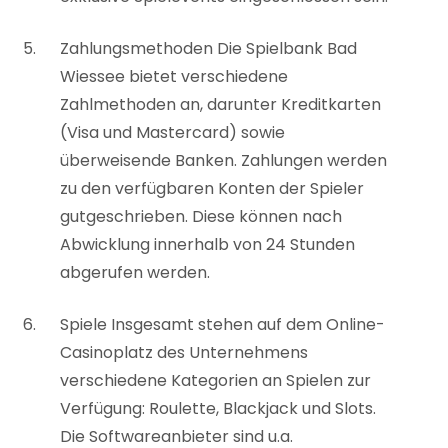
Zahlungsmethoden Die Spielbank Bad
Wiessee bietet verschiedene
Zahlmethoden an, darunter Kreditkarten
(Visa und Mastercard) sowie
überweisende Banken. Zahlungen werden
zu den verfügbaren Konten der Spieler
gutgeschrieben. Diese können nach
Abwicklung innerhalb von 24 Stunden
abgerufen werden.
Spiele Insgesamt stehen auf dem Online-
Casinoplatz des Unternehmens
verschiedene Kategorien an Spielen zur
Verfügung: Roulette, Blackjack und Slots.
Die Softwareanbieter sind u.a.