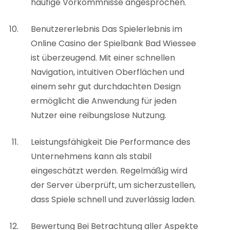
häufige Vorkommnisse angesprochen.
Benutzererlebnis Das Spielerlebnis im
Online Casino der Spielbank Bad Wiessee
ist überzeugend. Mit einer schnellen
Navigation, intuitiven Oberflächen und
einem sehr gut durchdachten Design
ermöglicht die Anwendung für jeden
Nutzer eine reibungslose Nutzung.
Leistungsfähigkeit Die Performance des
Unternehmens kann als stabil
eingeschätzt werden. Regelmäßig wird
der Server überprüft, um sicherzustellen,
dass Spiele schnell und zuverlässig laden.
Bewertung Bei Betrachtung aller Aspekte