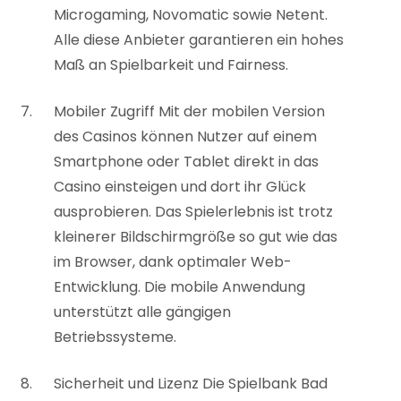
Microgaming, Novomatic sowie Netent.
Alle diese Anbieter garantieren ein hohes
Maß an Spielbarkeit und Fairness.
Mobiler Zugriff Mit der mobilen Version
des Casinos können Nutzer auf einem
Smartphone oder Tablet direkt in das
Casino einsteigen und dort ihr Glück
ausprobieren. Das Spielerlebnis ist trotz
kleinerer Bildschirmgröße so gut wie das
im Browser, dank optimaler Web-
Entwicklung. Die mobile Anwendung
unterstützt alle gängigen
Betriebssysteme.
Sicherheit und Lizenz Die Spielbank Bad