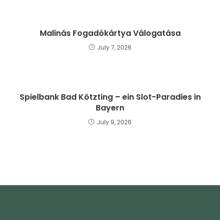
Malinás Fogadókártya Válogatása
July 7, 2026
Spielbank Bad Kötzting – ein Slot-Paradies in
Bayern
July 9, 2026